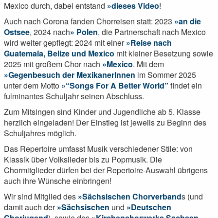
Mexico durch, dabei entstand
dieses Video
!
Auch nach Corona fanden Chorreisen statt: 2023
an die
Ostsee
, 2024 nach
Polen
, die Partnerschaft nach Mexico
wird weiter gepflegt: 2024 mit einer
Reise nach
Guatemala, Belize und Mexico
mit kleiner Besetzung sowie
2025 mit großem Chor nach
Mexico
. Mit dem
Gegenbesuch der MexikanerInnen
im Sommer 2025
unter dem Motto
“Songs For A Better World”
findet ein
fulminantes Schuljahr seinen Abschluss.
Zum Mitsingen sind Kinder und Jugendliche ab 5. Klasse
herzlich eingeladen! Der Einstieg ist jeweils zu Beginn des
Schuljahres möglich.
Das Repertoire umfasst Musik
verschiedener Stile: von
Klassik über Volkslieder bis zu Popmusik. Die
Chormitglieder dürfen bei der Repertoire-Auswahl übrigens
auch ihre Wünsche einbringen!
Wir sind Mitglied des
Sächsischen Chorverband
s (und
damit auch der
Sächsischen
und
Deutschen
Chorjugend
), sowie des
Kirchenchorwerks Sachsen
.