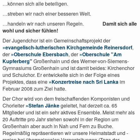
…können sich alle beteiligen.
…streben wir nach einer besseren Welt.
…handeln wir nach unseren Regeln.
Damit sich alle
wohl und sicher fühlen!
Der Jugendchor ist ein Gemeinschaftsprojekt der
evangelisch-lutherischen Kirchgemeinde Reinersdorf
,
der
Oberschule Ebersbach
, der
Oberschule "Am
Kupferberg"
Großenhain und des Werner-von-Siemens-
Gymnasiums Großenhain und ist damit beides: Kirchenchor
und Schulchor. Er entwickelte sich in der Folge eines
Projektes, dass eine
Konzertreise nach Sri Lanka
im
Februar 2008 zum Ziel hatte.
Der Chor wird von dem freischaffenden Komponisten und
Chorleiter
Stefan Jänke
geleitet, hat derzeit ca. 65
Mitglieder und ist ein sehr aktives Ensemble. Meist mehr als
20 Auftritte pro Jahr stehen sowohl in der Region um
Großenhain aber auch in Nah und Fern zu Buche.
Regelmäßig repräsentieren wir unsere Heimatstadt und -
region bei überregionalen Veranstaltungen (Tage der