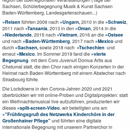
Sachsen, Schülerbegegnung Musik & Kunst Sachsen
Baden-Württemberg, Landesgartenschauen...)
Reisen
führten 2009 nach
Ungarn
,
2010 in die
Schweiz
,
2011 nach
Tansania
, 2013 in den
Oman
, 2014 in die
Niederlande
, 2015 nach
Vietnam
, 2016 an die
Ostsee
und nach
Baden-Württemberg
, 2017 nach
Mexico
und
durch
Sachsen
,
sowie 2018 nach
Tschechien
und
erneut
Mexico
. Im Sommer 2019 fand die
vierte
Begegnung
mit dem Coro Juvenuil Domus Artis aus
Chetumal statt, die den Chor nach einigen Konzerten in der
Heimat nach Baden-Württemberg mit einem Abstecher nach
Strasbourg führte.
Die Lockdowns in den Corona-Jahren 2020 und 2021
überbrückten wir mit online-Proben und Digitalprojekten: statt
ein Weihnachtsmusical live aufzuführen, produzierten wir
dieses
split-screen-Video
, wir beteiligten uns am
"Frühlingsgruß des Netzwerks Kinderchöre in der
Großenhainer Pflege"
und führten eine digitale
internationale Begegnung mit unserem Partnerchor in