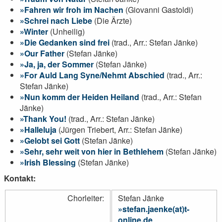
Fahren wir froh im Nachen
(Giovanni Gastoldi)
Schrei nach Liebe
(Die Ärzte)
Winter
(Unheilig)
Die Gedanken sind frei
(trad., Arr.: Stefan Jänke)
Our Father
(Stefan Jänke)
Ja, ja, der Sommer
(Stefan Jänke)
For Auld Lang Syne/Nehmt Abschied
(trad., Arr.:
Stefan Jänke)
Nun komm der Heiden Heiland
(trad., Arr.: Stefan
Jänke)
Thank You!
(trad., Arr.: Stefan Jänke)
Halleluja
(Jürgen Triebert, Arr.: Stefan Jänke)
Gelobt sei Gott
(Stefan Jänke)
Sehr, sehr weit von hier in Bethlehem
(Stefan Jänke)
Irish Blessing
(Stefan Jänke)
Kontakt:
Chorleiter:
Stefan Jänke
stefan.jaenke(at)t-
online.de