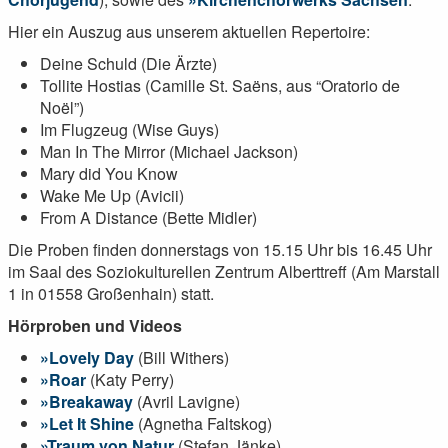
Hier ein Auszug aus unserem aktuellen Repertoire:
Deine Schuld (Die Ärzte)
Tollite Hostias (Camille St. Saëns, aus “Oratorio de
Noël”)
Im Flugzeug (Wise Guys)
Man In The Mirror (Michael Jackson)
Mary did You Know
Wake Me Up (Avicii)
From A Distance (Bette Midler)
Die Proben finden donnerstags von 15.15 Uhr bis 16.45 Uhr
im Saal des Soziokulturellen Zentrum Alberttreff (Am Marstall
1 in 01558 Großenhain) statt.
Hörproben
und Videos
Lovely Day
(Bill Withers)
Roar
(Katy Perry)
Breakaway
(Avril Lavigne)
Let It Shine
(Agnetha Faltskog)
Traum von Natur
(Stefan Jänke)