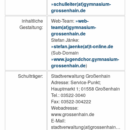
schulleiter(at)gymnasium-
grossenhain.de
inhaltliche
Web-Team:
web-
Gestaltung:
team(at)gymnasium-
grossenhain.de
Stefan Jänke:
stefan.jaenke(at)t-online.de
(Sub-Domain
www.jugendchor.gymnasium-
grossenhain.de
)
Schulträger:
Stadtverwaltung Großenhain
Adresse: Service-Punkt;
Hauptmarkt 1; 01558 Großenhain
Tel.: 03522-3040
Fax: 03522-304222
Webadresse:
www.grossenhain.de
E-Mail:
stadtverwaltung(at)grossenhain.de